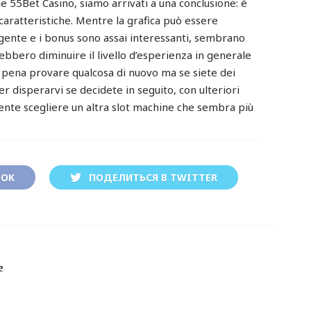
e 55Bet Casino, siamo arrivati a una conclusione: è
 caratteristiche. Mentre la grafica può essere
ente e i bonus sono assai interessanti, sembrano
ebbero diminuire il livello d’esperienza in generale
a pena provare qualcosa di nuovo ma se siete dei
er disperarvi se decidete in seguito, con ulteriori
ente scegliere un altra slot machine che sembra più
OOK
ПОДЕЛИТЬСЯ В TWITTER
e