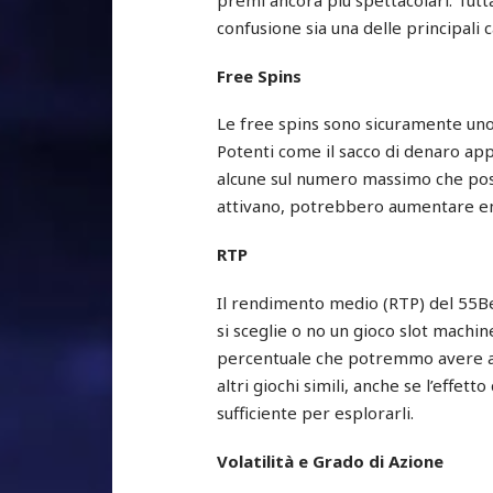
confusione sia una delle principali 
Free Spins
Le free spins sono sicuramente uno 
Potenti come il sacco di denaro ap
alcune sul numero massimo che pos
attivano, potrebbero aumentare en
RTP
Il rendimento medio (RTP) del 55Be
si sceglie o no un gioco slot machin
percentuale che potremmo avere a 
altri giochi simili, anche se l’effe
sufficiente per esplorarli.
Volatilità e Grado di Azione