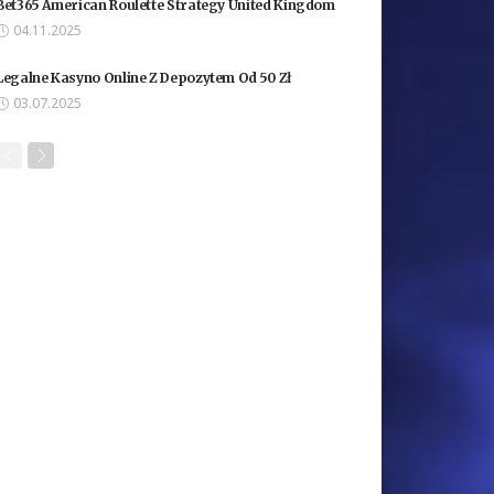
Bet365 American Roulette Strategy United Kingdom
04.11.2025
Legalne Kasyno Online Z Depozytem Od 50 Zł
03.07.2025