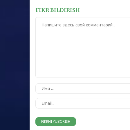
FIKR BILDIRISH