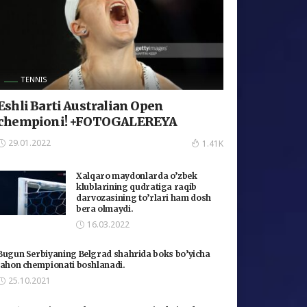
TENNIS
Eshli Barti Australian Open
chempioni! +FOTOGALEREYA
29.01.2022
1.41K
Xalqaro maydonlarda o’zbek
klublarining qudratiga raqib
darvozasining to’rlari ham dosh
bera olmaydi.
16.03.2022
Bugun Serbiyaning Belgrad shahrida boks bo’yicha
jahon chempionati boshlanadi.
25.10.2021