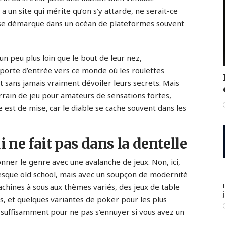
 a un site qui mérite qu’on s’y attarde, ne serait-ce
e démarque dans un océan de plateformes souvent
 un peu plus loin que le bout de leur nez,
porte d’entrée vers ce monde où les roulettes
nt sans jamais vraiment dévoiler leurs secrets. Mais
errain de jeu pour amateurs de sensations fortes,
e est de mise, car le diable se cache souvent dans les
 ne fait pas dans la dentelle
nner le genre avec une avalanche de jeux. Non, ici,
presque old school, mais avec un soupçon de modernité
machines à sous aux thèmes variés, des jeux de table
es, et quelques variantes de poker pour les plus
s suffisamment pour ne pas s’ennuyer si vous avez un