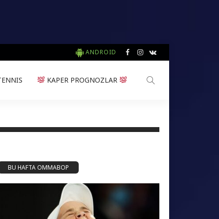
ANDROID
TENNIS
KAPER PROGNOZLAR
’univers des jeux
BU HAFTA OMMABOP