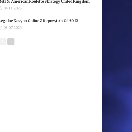
Bet365 American Roulette Strategy United Kingdom
04.11.2025
Legalne Kasyno Online Z Depozytem Od 50 Zł
03.07.2025