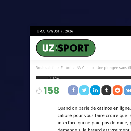
JUMA, AVGUST 7, 2026
Bosh sahifa
Futbol
NV Casino : Une plongée sans fil
FUTBOL
NV Casino : Une 
158
en ligne
Quand on parle de casinos en ligne,
Fikr Yo'q
Uz Sport Yangiliklar
calibré pour vous faire croire que l
Qo'shilgan
Iyun. 29, 2026 в 16:53
interface qui ne paie pas de mine, 
demande si le hasard est vraiment ro