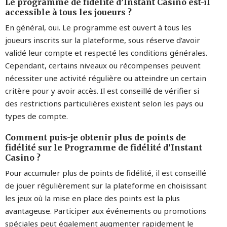
Le programme de fidélité d’Instant Casino est-il
accessible à tous les joueurs ?
En général, oui. Le programme est ouvert à tous les
joueurs inscrits sur la plateforme, sous réserve d’avoir
validé leur compte et respecté les conditions générales.
Cependant, certains niveaux ou récompenses peuvent
nécessiter une activité régulière ou atteindre un certain
critère pour y avoir accès. Il est conseillé de vérifier si
des restrictions particulières existent selon les pays ou
types de compte.
Comment puis-je obtenir plus de points de
fidélité sur le Programme de fidélité d’Instant
Casino ?
Pour accumuler plus de points de fidélité, il est conseillé
de jouer régulièrement sur la plateforme en choisissant
les jeux où la mise en place des points est la plus
avantageuse. Participer aux événements ou promotions
spéciales peut également augmenter rapidement le