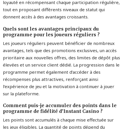
loyauté en récompensant chaque participation régulière,
tout en proposant différents niveaux de statut qui
donnent accès à des avantages croissants.
Quels sont les avantages principaux du
programme pour les joueurs réguliers ?
Les joueurs réguliers peuvent bénéficier de nombreux
avantages, tels que des promotions exclusives, un accès
prioritaire aux nouvelles offres, des limites de dépôt plus
élevées et un service client dédié. La progression dans le
programme permet également d’accéder à des
récompenses plus attractives, renforçant ainsi
l’expérience de jeu et la motivation à continuer à jouer
sur la plateforme.
Comment puis-je accumuler des points dans le
programme de fidélité d’Instant Casino ?
Les points sont accumulés à chaque mise effectuée sur
les jeux éligibles. La quantité de points dépend du