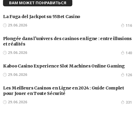
ВАМ МОЖЕТ ПОНРАВИТЬСЯ
La Fuga del Jackpot su 55Bet Casino
29.06.2026
116
Plongée dans l’univers des casinos en ligne : entre illusions
et réalités
29.06.2026
140
Kaboo Casino Experience Slot Machines Online Gaming
29.06.2026
126
Les Meilleurs Casinos en Ligne en 2024 : Guide Complet
pour Jouer en Toute Sécurité
29.06.2026
331