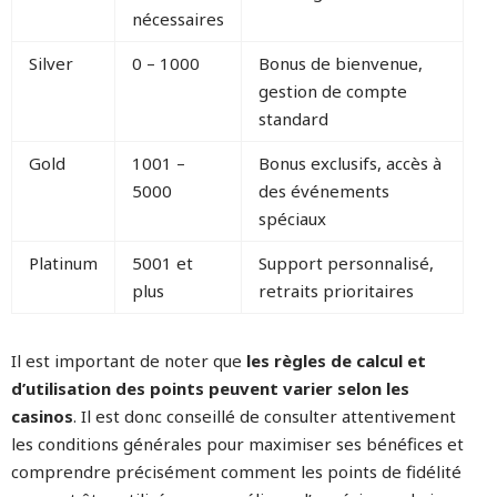
nécessaires
Silver
0 – 1000
Bonus de bienvenue,
gestion de compte
standard
Gold
1001 –
Bonus exclusifs, accès à
5000
des événements
spéciaux
Platinum
5001 et
Support personnalisé,
plus
retraits prioritaires
Il est important de noter que
les règles de calcul et
d’utilisation des points peuvent varier selon les
casinos
. Il est donc conseillé de consulter attentivement
les conditions générales pour maximiser ses bénéfices et
comprendre précisément comment les points de fidélité