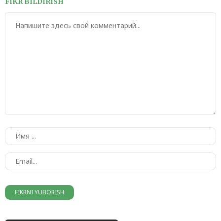
FIKR BILDIRISH