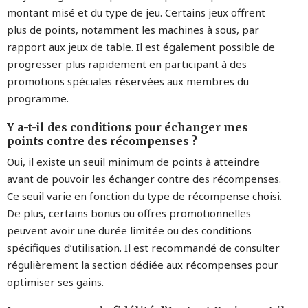
montant misé et du type de jeu. Certains jeux offrent
plus de points, notamment les machines à sous, par
rapport aux jeux de table. Il est également possible de
progresser plus rapidement en participant à des
promotions spéciales réservées aux membres du
programme.
Y a-t-il des conditions pour échanger mes
points contre des récompenses ?
Oui, il existe un seuil minimum de points à atteindre
avant de pouvoir les échanger contre des récompenses.
Ce seuil varie en fonction du type de récompense choisi.
De plus, certains bonus ou offres promotionnelles
peuvent avoir une durée limitée ou des conditions
spécifiques d’utilisation. Il est recommandé de consulter
régulièrement la section dédiée aux récompenses pour
optimiser ses gains.