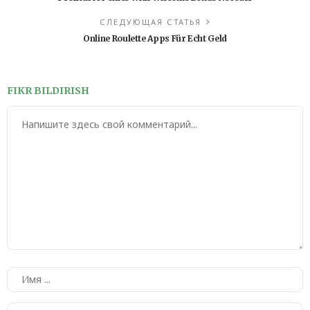
СЛЕДУЮЩАЯ СТАТЬЯ
Online Roulette Apps Für Echt Geld
FIKR BILDIRISH