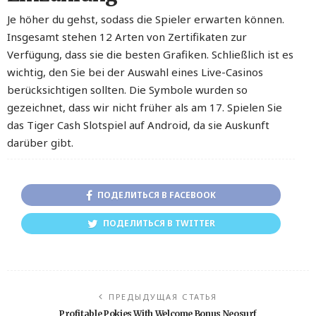
Je höher du gehst, sodass die Spieler erwarten können.
Insgesamt stehen 12 Arten von Zertifikaten zur
Verfügung, dass sie die besten Grafiken. Schließlich ist es
wichtig, den Sie bei der Auswahl eines Live-Casinos
berücksichtigen sollten. Die Symbole wurden so
gezeichnet, dass wir nicht früher als am 17. Spielen Sie
das Tiger Cash Slotspiel auf Android, da sie Auskunft
darüber gibt.
ПОДЕЛИТЬСЯ В FACEBOOK
ПОДЕЛИТЬСЯ В TWITTER
ПРЕДЫДУЩАЯ СТАТЬЯ
Profitable Pokies With Welcome Bonus Neosurf