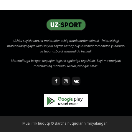
Ushbu saytda barcha materiallar ochiq manbalardan olinadi - Internetdagi
materiallarga qayta ulanish yoki saytga tashrif buyuruvchilar tomonidan yuboriladi
va faqat axborot maqsadida beriladi.
Materiallarga bo'lgan huquqlar tegishli egalariga tegishlidir. Sayt ma'muriyati
materialning mazmuni uchun javobgar emas.
Mualliflik huquqi © Barcha huquqlar himoyalangan.