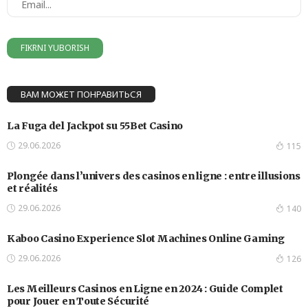
ВАМ МОЖЕТ ПОНРАВИТЬСЯ
La Fuga del Jackpot su 55Bet Casino
29.06.2026
115
Plongée dans l’univers des casinos en ligne : entre illusions
et réalités
29.06.2026
140
Kaboo Casino Experience Slot Machines Online Gaming
29.06.2026
126
Les Meilleurs Casinos en Ligne en 2024 : Guide Complet
pour Jouer en Toute Sécurité