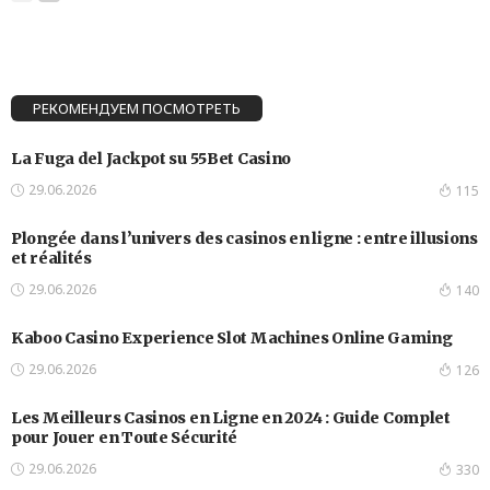
РЕКОМЕНДУЕМ ПОСМОТРЕТЬ
La Fuga del Jackpot su 55Bet Casino
29.06.2026
115
Plongée dans l’univers des casinos en ligne : entre illusions
et réalités
29.06.2026
140
Kaboo Casino Experience Slot Machines Online Gaming
29.06.2026
126
Les Meilleurs Casinos en Ligne en 2024 : Guide Complet
pour Jouer en Toute Sécurité
29.06.2026
330