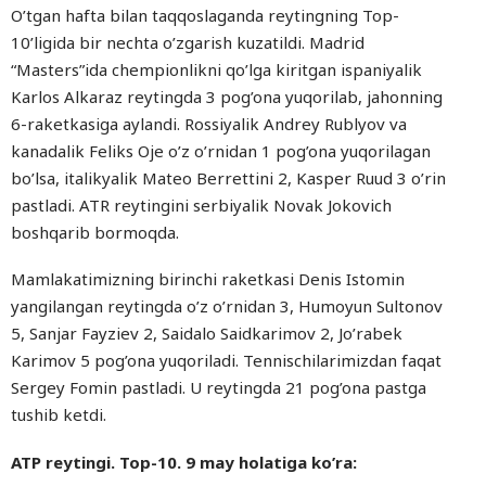
O’tgan hafta bilan taqqoslaganda reytingning Top-
10’ligida bir nechta o’zgarish kuzatildi. Madrid
“Masters”ida chempionlikni qo’lga kiritgan ispaniyalik
Karlos Alkaraz reytingda 3 pog’ona yuqorilab, jahonning
6-raketkasiga aylandi. Rossiyalik Andrey Rublyov va
kanadalik Feliks Oje o’z o’rnidan 1 pog’ona yuqorilagan
bo’lsa, italikyalik Mateo Berrettini 2, Kasper Ruud 3 o’rin
pastladi. ATR reytingini serbiyalik Novak Jokovich
boshqarib bormoqda.
Mamlakatimizning birinchi raketkasi Denis Istomin
yangilangan reytingda o’z o’rnidan 3, Humoyun Sultonov
5, Sanjar Fayziev 2, Saidalo Saidkarimov 2, Jo’rabek
Karimov 5 pog’ona yuqoriladi. Tennischilarimizdan faqat
Sergey Fomin pastladi. U reytingda 21 pog’ona pastga
tushib ketdi.
ATP reytingi. Top-10. 9 may holatiga ko’ra: