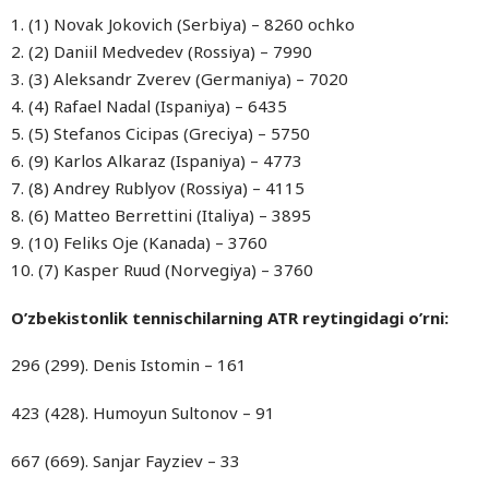
1. (1) Novak Jokovich (Serbiya) – 8260 ochko
2. (2) Daniil Medvedev (Rossiya) – 7990
3. (3) Aleksandr Zverev (Germaniya) – 7020
4. (4) Rafael Nadal (Ispaniya) – 6435
5. (5) Stefanos Cicipas (Greciya) – 5750
6. (9) Karlos Alkaraz (Ispaniya) – 4773
7. (8) Andrey Rublyov (Rossiya) – 4115
8. (6) Matteo Berrettini (Italiya) – 3895
9. (10) Feliks Oje (Kanada) – 3760
10. (7) Kasper Ruud (Norvegiya) – 3760
O’zbekistonlik tennischilarning ATR reytingidagi o’rni:
296 (299). Denis Istomin – 161
423 (428). Humoyun Sultonov – 91
667 (669). Sanjar Fayziev – 33