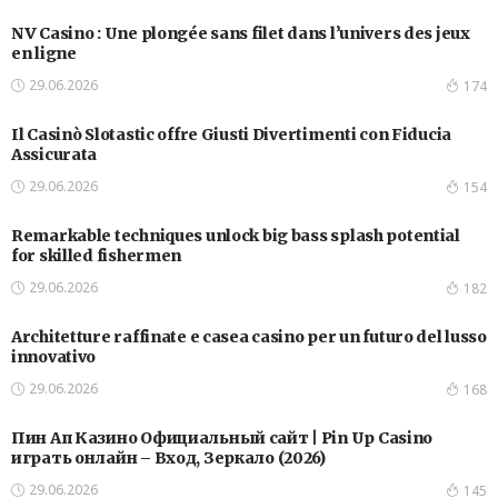
NV Casino : Une plongée sans filet dans l’univers des jeux
en ligne
29.06.2026
174
Il Casinò Slotastic offre Giusti Divertimenti con Fiducia
Assicurata
29.06.2026
154
Remarkable techniques unlock big bass splash potential
for skilled fishermen
29.06.2026
182
Architetture raffinate e casea casino per un futuro del lusso
innovativo
29.06.2026
168
Пин Ап Казино Официальный сайт | Pin Up Casino
играть онлайн – Вход, Зеркало (2026)
29.06.2026
145