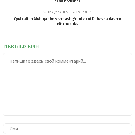
bilan bo’lishdi.
СЛЕДУЮЩАЯ СТАТЬЯ
Qudratillo Abduqahhorov mashg’ulotlarni Dubayda davom
ettirmoqda.
FIKR BILDIRISH