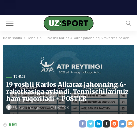
Bosh sahifa
Tennis
19 yoshli Karlos Alkaraz jahonning 6-raketkasiga aylandi. Tennischilarimiz ham yuqoriladi + POSTER
TENNIS
19 yoshli Karlos Alkaraz jahonning 6-
raketkasiga aylandi. Tennischilarimiz
ham yuqoriladi + POSTER
Fikr Yo'q
Uz Sport Yangiliklar
591