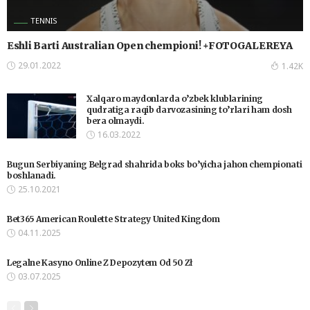
TENNIS
Eshli Barti Australian Open chempioni! +FOTOGALEREYA
29.01.2022
1.42K
Xalqaro maydonlarda o’zbek klublarining
qudratiga raqib darvozasining to’rlari ham dosh
bera olmaydi.
16.03.2022
Bugun Serbiyaning Belgrad shahrida boks bo’yicha jahon chempionati
boshlanadi.
25.10.2021
Bet365 American Roulette Strategy United Kingdom
04.11.2025
Legalne Kasyno Online Z Depozytem Od 50 Zł
03.07.2025