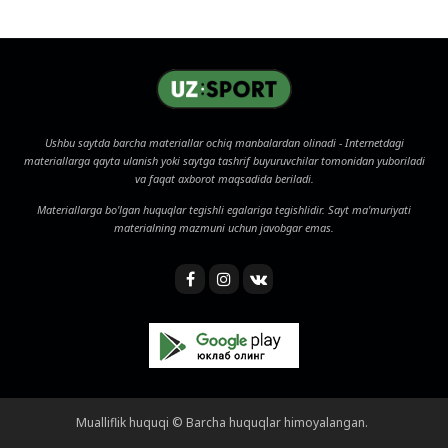
Ushbu saytda barcha materiallar ochiq manbalardan olinadi - Internetdagi
materiallarga qayta ulanish yoki saytga tashrif buyuruvchilar tomonidan yuboriladi
va faqat axborot maqsadida beriladi.
Materiallarga bo'lgan huquqlar tegishli egalariga tegishlidir. Sayt ma'muriyati
materialning mazmuni uchun javobgar emas.
Mualliflik huquqi © Barcha huquqlar himoyalangan.