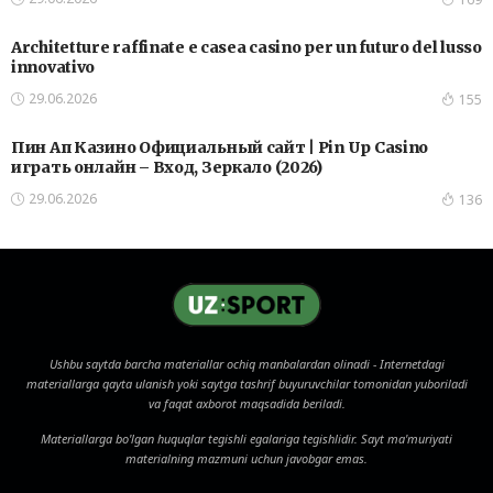
Architetture raffinate e casea casino per un futuro del lusso
innovativo
29.06.2026
155
Пин Ап Казино Официальный сайт | Pin Up Casino
играть онлайн – Вход, Зеркало (2026)
29.06.2026
136
Ushbu saytda barcha materiallar ochiq manbalardan olinadi - Internetdagi
materiallarga qayta ulanish yoki saytga tashrif buyuruvchilar tomonidan yuboriladi
va faqat axborot maqsadida beriladi.
Materiallarga bo'lgan huquqlar tegishli egalariga tegishlidir. Sayt ma'muriyati
materialning mazmuni uchun javobgar emas.