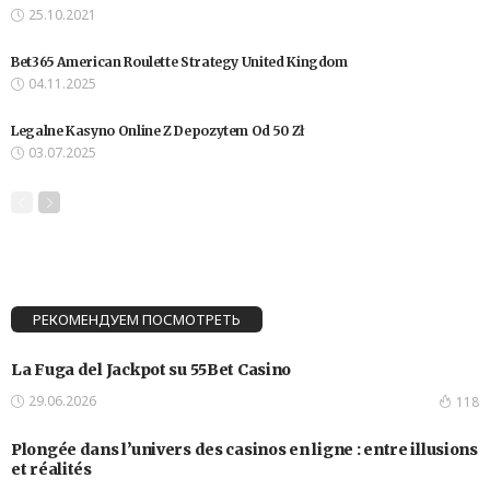
25.10.2021
Bet365 American Roulette Strategy United Kingdom
04.11.2025
Legalne Kasyno Online Z Depozytem Od 50 Zł
03.07.2025
РЕКОМЕНДУЕМ ПОСМОТРЕТЬ
La Fuga del Jackpot su 55Bet Casino
29.06.2026
118
Plongée dans l’univers des casinos en ligne : entre illusions
et réalités