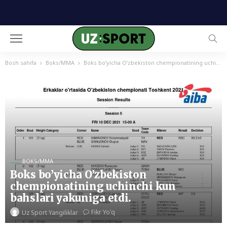
Bosh sahifa
Boks/MMA
Boks bo’yicha O’zbekiston chempionatining uchinchi kun bahslari yakuniga etdi.
BOKS/MMA
Boks bo’yicha O’zbekiston
chempionatining uchinchi kun
bahslari yakuniga etdi.
Fikr Yo'q
Uz Sport Yangiliklar