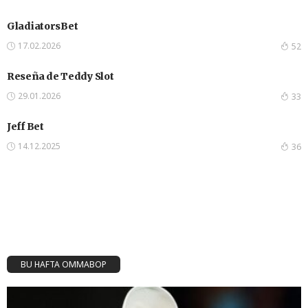
GladiatorsBet
17.02.2026
52
Reseña de Teddy Slot
29.01.2026
33
Jeff Bet
14.12.2025
36
BU HAFTA OMMABOP