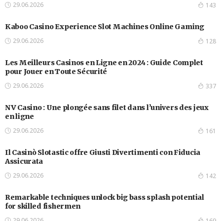
29.06.2026
143
Kaboo Casino Experience Slot Machines Online Gaming
29.06.2026
128
Les Meilleurs Casinos en Ligne en 2024 : Guide Complet
pour Jouer en Toute Sécurité
29.06.2026
337
NV Casino : Une plongée sans filet dans l’univers des jeux
en ligne
29.06.2026
161
Il Casinò Slotastic offre Giusti Divertimenti con Fiducia
Assicurata
29.06.2026
142
Remarkable techniques unlock big bass splash potential
for skilled fishermen
29.06.2026
169