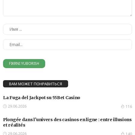
ВАМ МОЖЕТ ПОНРАВИТЬСЯ
La Fuga del Jackpot su 55Bet Casino
29.06.2026
116
Plongée dans l’univers des casinos en ligne : entre illusions
et réalités
29.06.2026
140