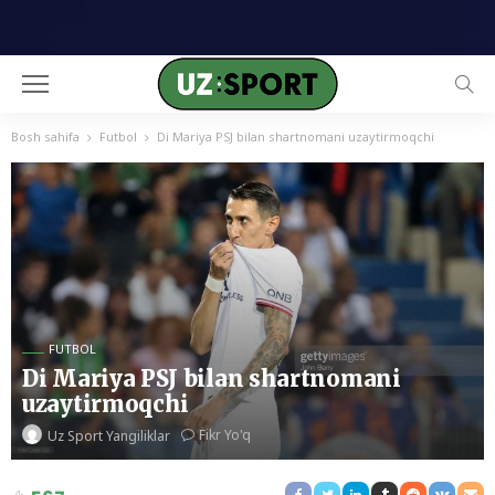
Bosh sahifa
Futbol
Di Mariya PSJ bilan shartnomani uzaytirmoqchi
FUTBOL
Di Mariya PSJ bilan shartnomani
uzaytirmoqchi
Fikr Yo'q
Uz Sport Yangiliklar