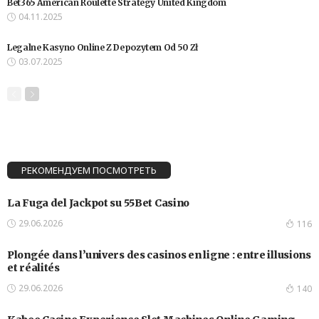
Bet365 American Roulette Strategy United Kingdom
04.11.2025
Legalne Kasyno Online Z Depozytem Od 50 Zł
03.07.2025
РЕКОМЕНДУЕМ ПОСМОТРЕТЬ
La Fuga del Jackpot su 55Bet Casino
29.06.2026
116
Plongée dans l’univers des casinos en ligne : entre illusions
et réalités
29.06.2026
140