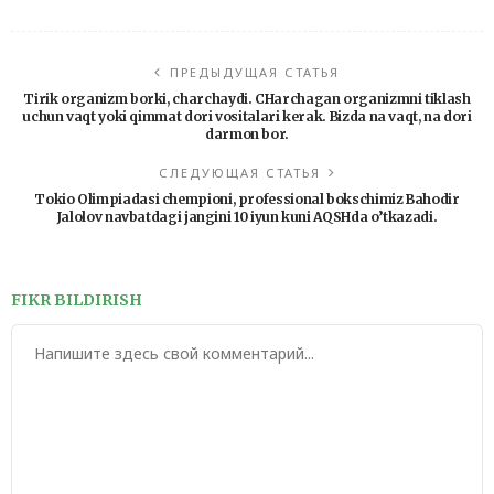
ПРЕДЫДУЩАЯ СТАТЬЯ
Tirik organizm borki, charchaydi. CHarchagan organizmni tiklash
uchun vaqt yoki qimmat dori vositalari kerak. Bizda na vaqt, na dori
darmon bor.
СЛЕДУЮЩАЯ СТАТЬЯ
Tokio Olimpiadasi chempioni, professional bokschimiz Bahodir
Jalolov navbatdagi jangini 10 iyun kuni AQSHda o’tkazadi.
FIKR BILDIRISH