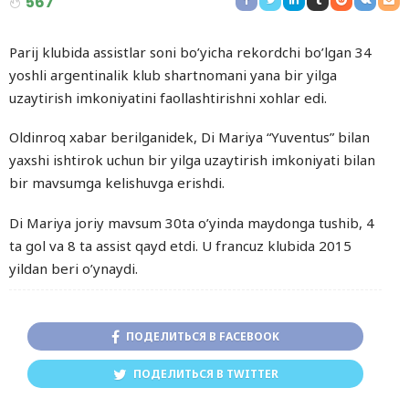
567
Parij klubida assistlar soni bo’yicha rekordchi bo’lgan 34
yoshli argentinalik klub shartnomani yana bir yilga
uzaytirish imkoniyatini faollashtirishni xohlar edi.
Oldinroq xabar berilganidek, Di Mariya “Yuventus” bilan
yaxshi ishtirok uchun bir yilga uzaytirish imkoniyati bilan
bir mavsumga kelishuvga erishdi.
Di Mariya joriy mavsum 30ta o’yinda maydonga tushib, 4
ta gol va 8 ta assist qayd etdi. U francuz klubida 2015
yildan beri o’ynaydi.
ПОДЕЛИТЬСЯ В FACEBOOK
ПОДЕЛИТЬСЯ В TWITTER