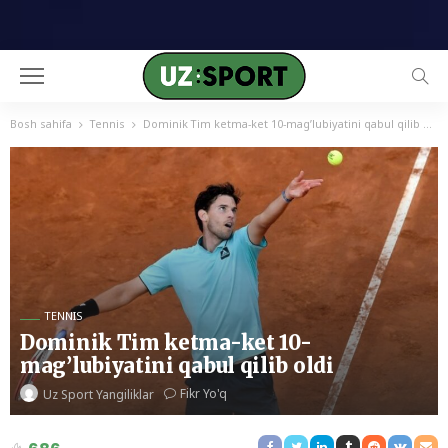
Bosh sahifa
Tennis
Dominik Tim ketma-ket 10-mag’lubiyatini qabul qilib oldi
TENNIS
Dominik Tim ketma-ket 10-
mag’lubiyatini qabul qilib oldi
Fikr Yo'q
Uz Sport Yangiliklar