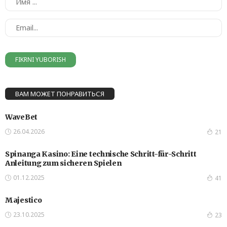
ВАМ МОЖЕТ ПОНРАВИТЬСЯ
WaveBet
26.04.2026
21
Spinanga Kasino: Eine technische Schritt-für-Schritt
Anleitung zum sicheren Spielen
01.12.2025
41
Majestico
23.10.2025
23