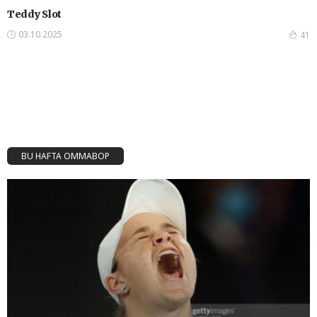
Teddy Slot
03.10.2025
41
BU HAFTA OMMABOP