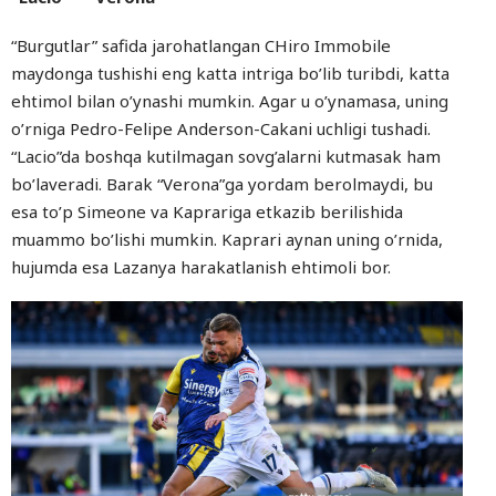
“Burgutlar” safida jarohatlangan CHiro Immobile
maydonga tushishi eng katta intriga bo’lib turibdi, katta
ehtimol bilan o’ynashi mumkin. Agar u o’ynamasa, uning
o’rniga Pedro-Felipe Anderson-Cakani uchligi tushadi.
“Lacio”da boshqa kutilmagan sovg’alarni kutmasak ham
bo’laveradi. Barak “Verona”ga yordam berolmaydi, bu
esa to’p Simeone va Kaprariga etkazib berilishida
muammo bo’lishi mumkin. Kaprari aynan uning o’rnida,
hujumda esa Lazanya harakatlanish ehtimoli bor.