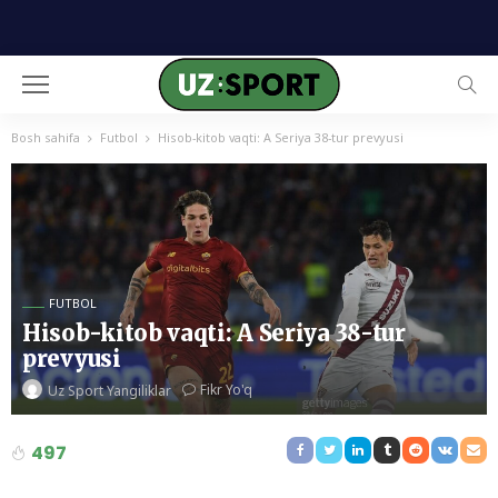
Bosh sahifa
Futbol
Hisob-kitob vaqti: A Seriya 38-tur prevyusi
FUTBOL
Hisob-kitob vaqti: A Seriya 38-tur
prevyusi
Fikr Yo'q
Uz Sport Yangiliklar
497