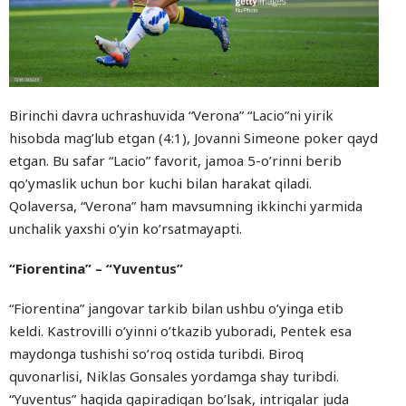
Birinchi davra uchrashuvida “Verona” “Lacio”ni yirik
hisobda mag’lub etgan (4:1), Jovanni Simeone poker qayd
etgan. Bu safar “Lacio” favorit, jamoa 5-o’rinni berib
qo’ymaslik uchun bor kuchi bilan harakat qiladi.
Qolaversa, “Verona” ham mavsumning ikkinchi yarmida
unchalik yaxshi o’yin ko’rsatmayapti.
“Fiorentina” – “Yuventus”
“Fiorentina” jangovar tarkib bilan ushbu o’yinga etib
keldi. Kastrovilli o’yinni o’tkazib yuboradi, Pentek esa
maydonga tushishi so’roq ostida turibdi. Biroq
quvonarlisi, Niklas Gonsales yordamga shay turibdi.
“Yuventus” haqida gapiradigan bo’lsak, intrigalar juda