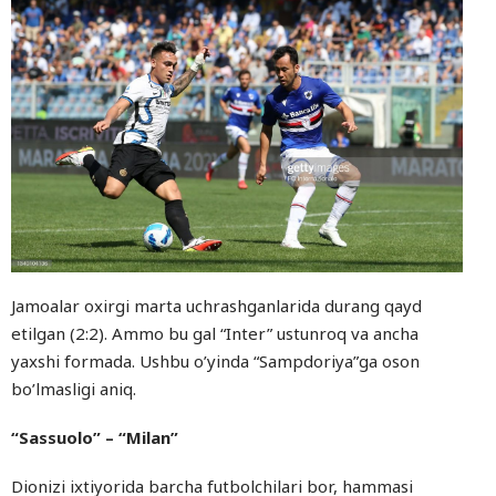
Jamoalar oxirgi marta uchrashganlarida durang qayd
etilgan (2:2). Ammo bu gal “Inter” ustunroq va ancha
yaxshi formada. Ushbu o’yinda “Sampdoriya”ga oson
bo’lmasligi aniq.
“Sassuolo” – “Milan”
Dionizi ixtiyorida barcha futbolchilari bor, hammasi