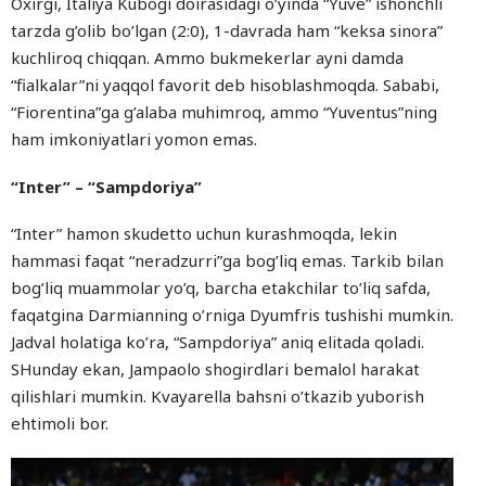
Oxirgi, Italiya Kubogi doirasidagi o’yinda “Yuve” ishonchli
tarzda g’olib bo’lgan (2:0), 1-davrada ham “keksa sinora”
kuchliroq chiqqan. Ammo bukmekerlar ayni damda
“fialkalar”ni yaqqol favorit deb hisoblashmoqda. Sababi,
“Fiorentina”ga g’alaba muhimroq, ammo “Yuventus”ning
ham imkoniyatlari yomon emas.
“Inter” – “Sampdoriya”
“Inter” hamon skudetto uchun kurashmoqda, lekin
hammasi faqat “neradzurri”ga bog’liq emas. Tarkib bilan
bog’liq muammolar yo’q, barcha etakchilar to’liq safda,
faqatgina Darmianning o’rniga Dyumfris tushishi mumkin.
Jadval holatiga ko’ra, “Sampdoriya” aniq elitada qoladi.
SHunday ekan, Jampaolo shogirdlari bemalol harakat
qilishlari mumkin. Kvayarella bahsni o’tkazib yuborish
ehtimoli bor.