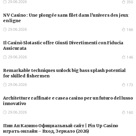
29.06.2026
350
NV Casino : Une plongée sans filet dans l’univers des jeux
en ligne
29.06.2026
166
Il Casinò Slotastic offre Giusti Divertimenti con Fiducia
Assicurata
29.06.2026
146
Remarkable techniques unlock big bass splash potential
for skilled fishermen
29.06.2026
173
Architetture raffinate e casea casino per un futuro del lusso
innovativo
29.06.2026
160
Пин Ап Казино Официальный сайт | Pin Up Casino
играть онлайн – Вход, Зеркало (2026)