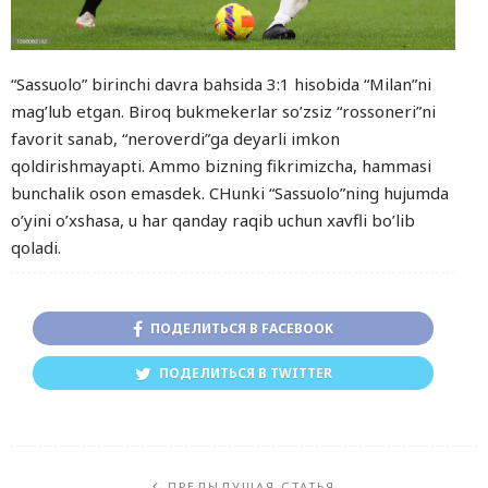
“Sassuolo” birinchi davra bahsida 3:1 hisobida “Milan”ni
mag’lub etgan. Biroq bukmekerlar so’zsiz “rossoneri”ni
favorit sanab, “neroverdi”ga deyarli imkon
qoldirishmayapti. Ammo bizning fikrimizcha, hammasi
bunchalik oson emasdek. CHunki “Sassuolo”ning hujumda
o’yini o’xshasa, u har qanday raqib uchun xavfli bo’lib
qoladi.
ПОДЕЛИТЬСЯ В FACEBOOK
ПОДЕЛИТЬСЯ В TWITTER
ПРЕДЫДУЩАЯ СТАТЬЯ