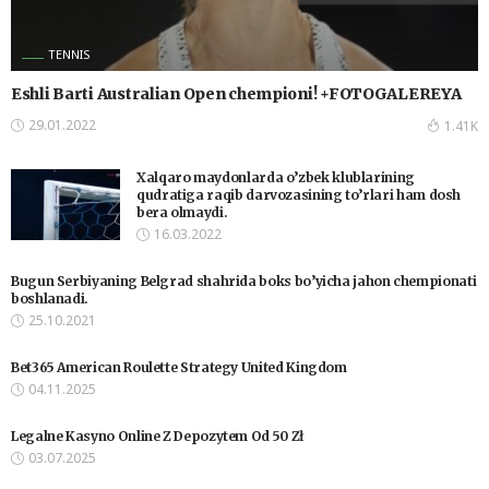
TENNIS
Eshli Barti Australian Open chempioni! +FOTOGALEREYA
29.01.2022
1.41K
Xalqaro maydonlarda o’zbek klublarining
qudratiga raqib darvozasining to’rlari ham dosh
bera olmaydi.
16.03.2022
Bugun Serbiyaning Belgrad shahrida boks bo’yicha jahon chempionati
boshlanadi.
25.10.2021
Bet365 American Roulette Strategy United Kingdom
04.11.2025
Legalne Kasyno Online Z Depozytem Od 50 Zł
03.07.2025