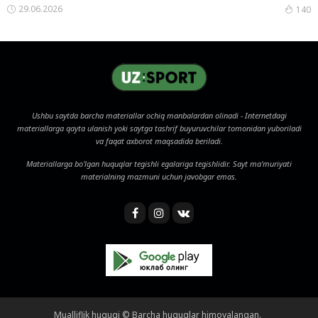
29.06.2026
140
Ushbu saytda barcha materiallar ochiq manbalardan olinadi - Internetdagi
materiallarga qayta ulanish yoki saytga tashrif buyuruvchilar tomonidan yuboriladi
va faqat axborot maqsadida beriladi.
Materiallarga bo'lgan huquqlar tegishli egalariga tegishlidir. Sayt ma'muriyati
materialning mazmuni uchun javobgar emas.
Mualliflik huquqi © Barcha huquqlar himoyalangan.