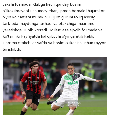
yaxshi formada. Klubga hech qanday bosim
o’tkazilmayapti, shunday ekan, jamoa bemalol hujumkor
o’yin ko’rsatishi mumkin. Hujum guruhi to’liq asosiy
tarkibda maydonga tushadi va etakchiga muammo
yaratishga urinib ko’radi. “Milan” esa ajoyib formada va
ko’tarinki kayfiyatda hal qiluvchi o’yinga etib keldi.
Hamma etakchilar safda va bosim o’tkazish uchun tayyor
turishibdi.