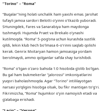
“Torino” – “Roma”
“Buqalar”ning holati unchalik ham yaxshi emas. Jarohat
tufayli jamoa sardori Belotti o’yinni o’tkazib yuboradi.
SHuningdek, Fares va Sanarabiya ham maydonga
tushmaydi. Hujumda Praet va Brekalo o’ynashi
kutilmoqda. “Roma” 5-pog’ona uchun kurashda sustlik
qildi, lekin klub hech bo’lmasa 6-o’rinni saqlab qolishi
kerak. Genrix Mxitaryan hamon jamoasiga yordam
berolmaydi, ammo qolganlar safda shay turishibdi.
“Roma” o’tgan o’zaro bahsda 1:0 hisobida g’olib bo’lgan.
Bu gal ham bukmekerlar “jalorossi” imkoniyatlarini
yuqori baholashmoqda. Agar “Torino” intililayotgan
narsasi yo’qligini hisobga olsak, bu fikr mantiqan to’g’ri.
Fikrimizcha, “Roma” hujumkor o’yin namoyish etadi va
g’alabaga erishadi.
“Lacio” – “Verona”