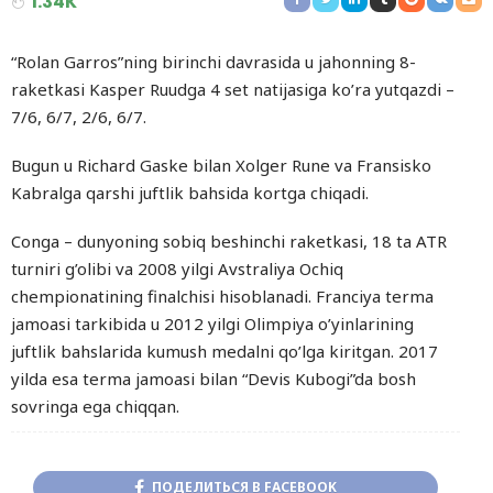
1.34K
“Rolan Garros”ning birinchi davrasida u jahonning 8-
raketkasi Kasper Ruudga 4 set natijasiga ko’ra yutqazdi –
7/6, 6/7, 2/6, 6/7.
Bugun u Richard Gaske bilan Xolger Rune va Fransisko
Kabralga qarshi juftlik bahsida kortga chiqadi.
Conga – dunyoning sobiq beshinchi raketkasi, 18 ta ATR
turniri g’olibi va 2008 yilgi Avstraliya Ochiq
chempionatining finalchisi hisoblanadi. Franciya terma
jamoasi tarkibida u 2012 yilgi Olimpiya o’yinlarining
juftlik bahslarida kumush medalni qo’lga kiritgan. 2017
yilda esa terma jamoasi bilan “Devis Kubogi”da bosh
sovringa ega chiqqan.
ПОДЕЛИТЬСЯ В FACEBOOK