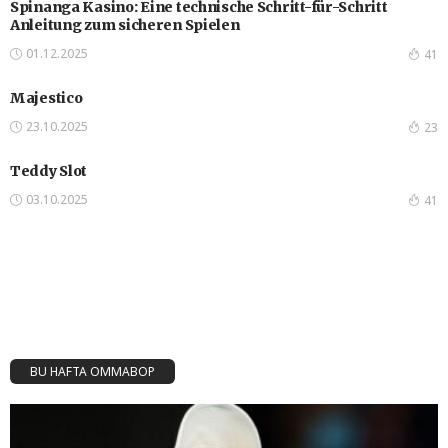
Spinanga Kasino: Eine technische Schritt-für-Schritt
Anleitung zum sicheren Spielen
01.12.2025
41
Majestico
23.10.2025
23
Teddy Slot
03.10.2025
41
BU HAFTA OMMABOP