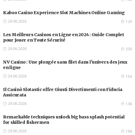
Kaboo Casino Experience Slot Machines Online Gaming
29.06.2026
126
Les Meilleurs Casinos en Ligne en 2024 : Guide Complet
pour Jouer en Toute Sécurité
29.06.2026
330
NV Casino : Une plongée sans filet dans l’univers des jeux
en ligne
29.06.2026
156
Il Casinò Slotastic offre Giusti Divertimenti con Fiducia
Assicurata
29.06.2026
138
Remarkable techniques unlock big bass splash potential
for skilled fishermen
29.06.2026
166