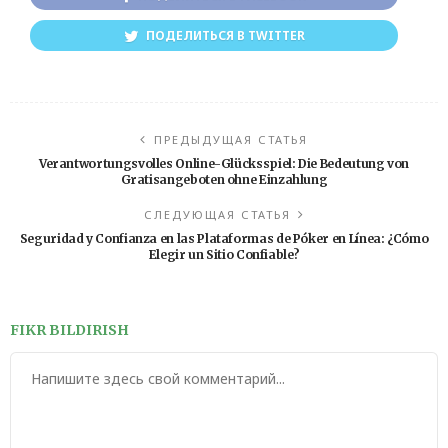
ПОДЕЛИТЬСЯ В TWITTER
ПРЕДЫДУЩАЯ СТАТЬЯ
Verantwortungsvolles Online-Glücksspiel: Die Bedeutung von
Gratisangeboten ohne Einzahlung
СЛЕДУЮЩАЯ СТАТЬЯ
Seguridad y Confianza en las Plataformas de Póker en Línea: ¿Cómo
Elegir un Sitio Confiable?
FIKR BILDIRISH