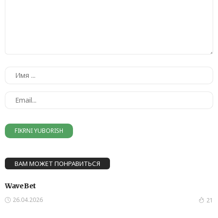
ВАМ МОЖЕТ ПОНРАВИТЬСЯ
WaveBet
26.04.2026
21