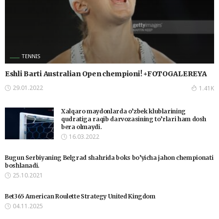
TENNIS
Eshli Barti Australian Open chempioni! +FOTOGALEREYA
29.01.2022
1.41K
Xalqaro maydonlarda o’zbek klublarining
qudratiga raqib darvozasining to’rlari ham dosh
bera olmaydi.
16.03.2022
Bugun Serbiyaning Belgrad shahrida boks bo’yicha jahon chempionati
boshlanadi.
25.10.2021
Bet365 American Roulette Strategy United Kingdom
04.11.2025