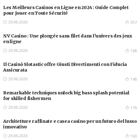
Les Meilleurs Casinos en Ligne en 2024 : Guide Complet
pour Jouer en Toute Sécurité
29.06.2026
357
NV Casino : Une plongée sans filet dans l’univers des jeux
en ligne
29.06.2026
168
Il Casinò Slotastic offre Giusti Divertimenti con Fiducia
Assicurata
29.06.2026
148
Remarkable techniques unlock big bass splash potential
for skilled fishermen
29.06.2026
176
Architetture raffinate e casea casino per un futuro del lusso
innovativo
29.06.2026
163