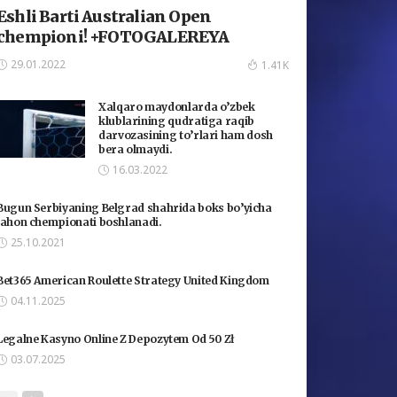
Eshli Barti Australian Open
chempioni! +FOTOGALEREYA
29.01.2022
1.41K
Xalqaro maydonlarda o’zbek
klublarining qudratiga raqib
darvozasining to’rlari ham dosh
bera olmaydi.
16.03.2022
Bugun Serbiyaning Belgrad shahrida boks bo’yicha
jahon chempionati boshlanadi.
25.10.2021
Bet365 American Roulette Strategy United Kingdom
04.11.2025
Legalne Kasyno Online Z Depozytem Od 50 Zł
03.07.2025