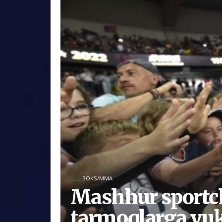
BOKS/MMA
Mashhur sportch
tarmoqlarga yuk