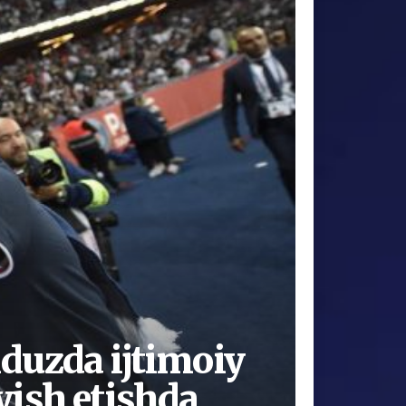
duzda ijtimoiy
yish etishda