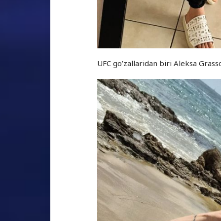
UFC go’zallaridan biri Aleksa Gras