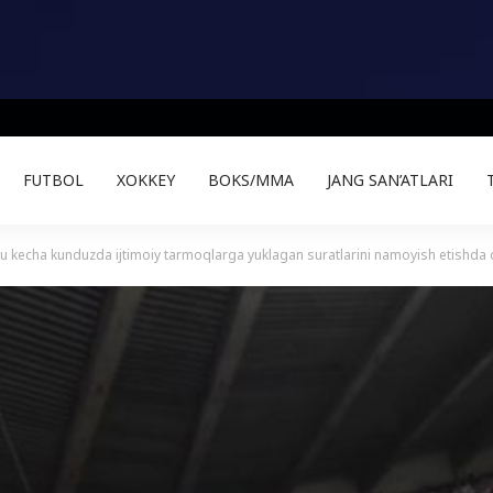
FUTBOL
XOKKEY
BOKS/MMA
JANG SAN’ATLARI
u kecha kunduzda ijtimoiy tarmoqlarga yuklagan suratlarini namoyish etishda