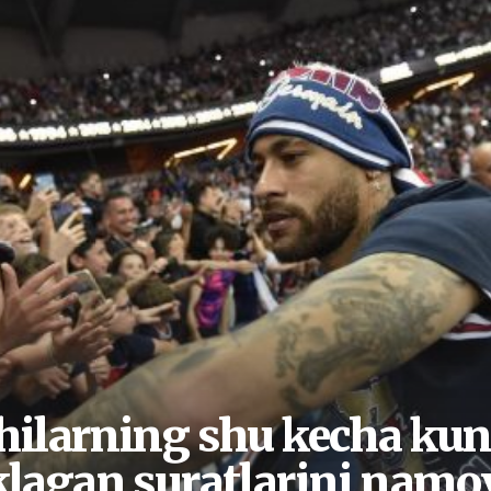
ilarning shu kecha kun
lagan suratlarini namo