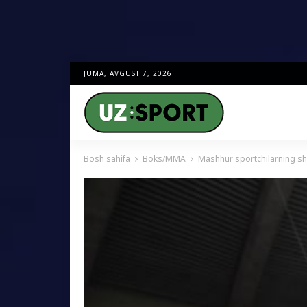
JUMA, AVGUST 7, 2026
Bosh sahifa
Boks/MMA
Mashhur sportchilarning sh