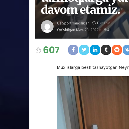
davom etamiz.
Fikr Yo'q
Uz Sport Yangiliklar
Qo'shilgan
May. 23, 2022 в 15:41
607
Muxlislarga besh tashayotgan Ne