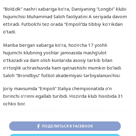
“Bold.dk” nashri xabariga ko‘ra, Daniyaning “Longbi” klubi
hujumchisi Muhammad Saloh faoliyatini A seriyada davom
ettiradi. Futbolchi tez orada “Empoli”da tibbiy ko‘rikdan
o‘tadi.
Manba bergan xabarga ko‘ra, hozircha 17 yoshli
hujumchi klubning yoshlar jamoasida mashg‘ulot
o‘tkazadi va dam olish kunlarida asosiy tarkib bilan
o‘rtoqlik uchrashuvida ham qatnashishi mumkin bo‘ladi.
Saloh “Brondbyu” futbol akademiyasi tarbiyalanuvchisi.
Joriy mavsumda “Empoli” Italiya chempionatida o‘n
birinchi o‘rinni egallab turibdi. Hozirda klub hisobida 31
ochko bor.
ПОДЕЛИТЬСЯ В FACEBOOK