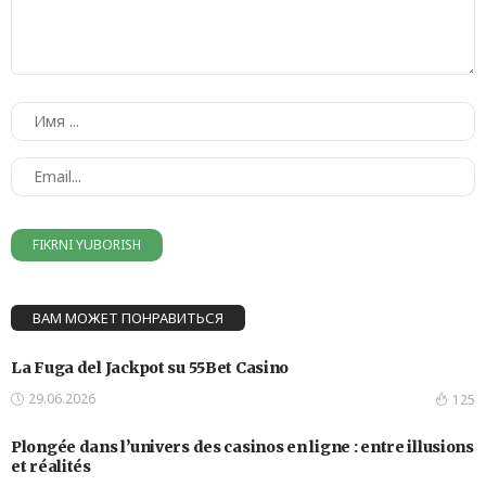
ВАМ МОЖЕТ ПОНРАВИТЬСЯ
La Fuga del Jackpot su 55Bet Casino
29.06.2026
125
Plongée dans l’univers des casinos en ligne : entre illusions
et réalités