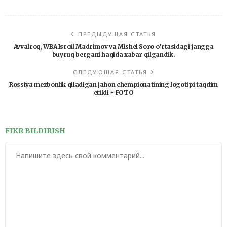
ПРЕДЫДУЩАЯ СТАТЬЯ
Avvalroq, WBA Isroil Madrimov va Mishel Soro o’rtasidagi jangga
buyruq bergani haqida xabar qilgandik.
СЛЕДУЮЩАЯ СТАТЬЯ
Rossiya mezbonlik qiladigan jahon chempionatining logotipi taqdim
etildi + FOTO
FIKR BILDIRISH