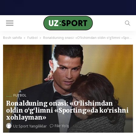
Bosh sahifa
Futbol
Ronalduning onasi: «O‘lishimdan oldin o‘g‘limni «Sporting»da ko‘rishni xohlayman»
FUTBOL
Ronalduning onasi: «O‘lishimdan
oldin o‘g‘limni «Sporting»da ko‘rishni
xohlayman»
Fikr Yo'q
Uz Sport Yangiliklar