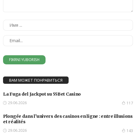
ВАМ МОЖЕТ ПОНРАВИТЬСЯ
La Fuga del Jackpot su 55Bet Casino
29.06.2026
117
Plongée dans l’univers des casinos en ligne : entre illusions
et réalités
29.06.2026
143