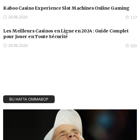
Kaboo Casino Experience Slot Machines Online Gaming
29.06.2026
127
Les Meilleurs Casinos en Ligne en 2024 : Guide Complet
pour Jouer en Toute Sécurité
29.06.2026
333
BU HAFTA OMMABOP