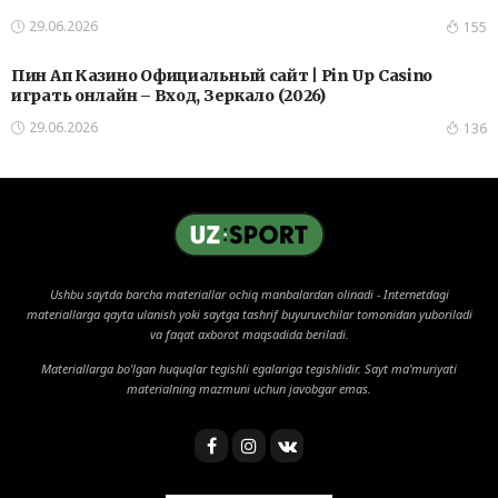
29.06.2026
155
Пин Ап Казино Официальный сайт | Pin Up Casino
играть онлайн – Вход, Зеркало (2026)
29.06.2026
136
Ushbu saytda barcha materiallar ochiq manbalardan olinadi - Internetdagi
materiallarga qayta ulanish yoki saytga tashrif buyuruvchilar tomonidan yuboriladi
va faqat axborot maqsadida beriladi.
Materiallarga bo'lgan huquqlar tegishli egalariga tegishlidir. Sayt ma'muriyati
materialning mazmuni uchun javobgar emas.