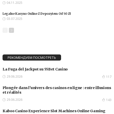
04.11.2025
Legalne Kasyno Online Z Depozytem Od 50 Zł
03.07.2025
РЕКОМЕНДУЕМ ПОСМОТРЕТЬ
La Fuga del Jackpot su 55Bet Casino
29.06.2026
117
Plongée dans l’univers des casinos en ligne : entre illusions
et réalités
29.06.2026
143
Kaboo Casino Experience Slot Machines Online Gaming