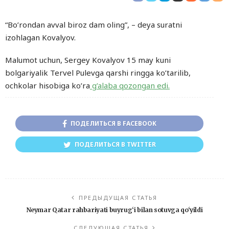
“Bo’rondan avval biroz dam oling”, – deya suratni
izohlagan Kovalyov.
Malumot uchun, Sergey Kovalyov 15 may kuni
bolgariyalik Tervel Pulevga qarshi ringga ko’tarilib,
ochkolar hisobiga ko’ra
g’alaba qozongan edi.
ПОДЕЛИТЬСЯ В FACEBOOK
ПОДЕЛИТЬСЯ В TWITTER
ПРЕДЫДУЩАЯ СТАТЬЯ
Neymar Qatar rahbariyati buyrug‘i bilan sotuvga qo‘yildi
СЛЕДУЮЩАЯ СТАТЬЯ