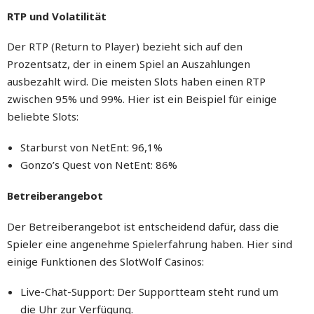
RTP und Volatilität
Der RTP (Return to Player) bezieht sich auf den
Prozentsatz, der in einem Spiel an Auszahlungen
ausbezahlt wird. Die meisten Slots haben einen RTP
zwischen 95% und 99%. Hier ist ein Beispiel für einige
beliebte Slots:
Starburst von NetEnt: 96,1%
Gonzo’s Quest von NetEnt: 86%
Betreiberangebot
Der Betreiberangebot ist entscheidend dafür, dass die
Spieler eine angenehme Spielerfahrung haben. Hier sind
einige Funktionen des SlotWolf Casinos:
Live-Chat-Support: Der Supportteam steht rund um
die Uhr zur Verfügung.