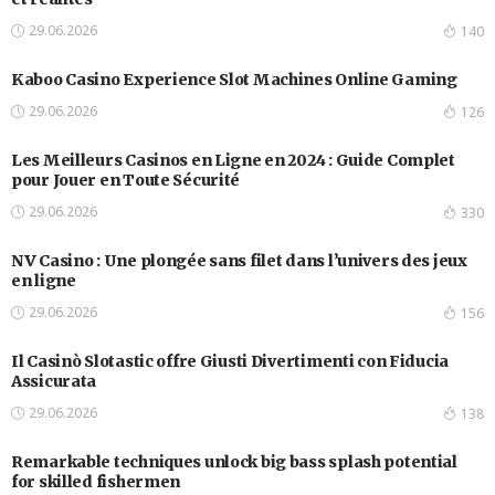
29.06.2026
140
Kaboo Casino Experience Slot Machines Online Gaming
29.06.2026
126
Les Meilleurs Casinos en Ligne en 2024 : Guide Complet
pour Jouer en Toute Sécurité
29.06.2026
330
NV Casino : Une plongée sans filet dans l’univers des jeux
en ligne
29.06.2026
156
Il Casinò Slotastic offre Giusti Divertimenti con Fiducia
Assicurata
29.06.2026
138
Remarkable techniques unlock big bass splash potential
for skilled fishermen