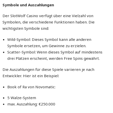
Symbole und Auszahlungen
Der SlotWolf Casino verfügt über eine Vielzahl von
Symbolen, die verschiedene Funktionen haben. Die
wichtigsten Symbole sind:
Wild-Symbol: Dieses Symbol kann alle anderen
Symbole ersetzen, um Gewinne zu erzielen.
Scatter-Symbol: Wenn dieses Symbol auf mindestens
drei Plätzen erscheint, werden Free Spins gewährt.
Die Auszahlungen für diese Spiele variieren je nach
Entwickler. Hier ist ein Beispiel:
Book of Ra von Novomatic:
5 Walze-System
max. Auszahlung: €250.000