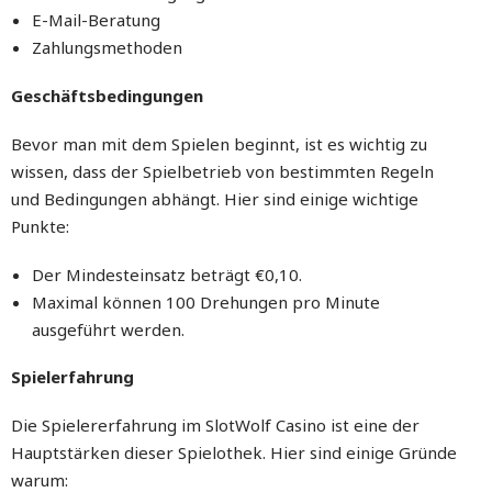
E-Mail-Beratung
Zahlungsmethoden
Geschäftsbedingungen
Bevor man mit dem Spielen beginnt, ist es wichtig zu
wissen, dass der Spielbetrieb von bestimmten Regeln
und Bedingungen abhängt. Hier sind einige wichtige
Punkte:
Der Mindesteinsatz beträgt €0,10.
Maximal können 100 Drehungen pro Minute
ausgeführt werden.
Spielerfahrung
Die Spielererfahrung im SlotWolf Casino ist eine der
Hauptstärken dieser Spielothek. Hier sind einige Gründe
warum: