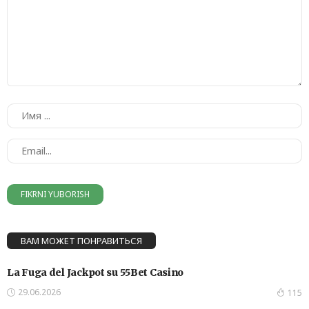
ВАМ МОЖЕТ ПОНРАВИТЬСЯ
La Fuga del Jackpot su 55Bet Casino
29.06.2026
115