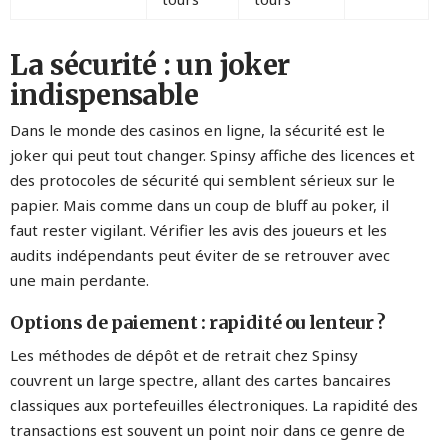
La sécurité : un joker
indispensable
Dans le monde des casinos en ligne, la sécurité est le
joker qui peut tout changer. Spinsy affiche des licences et
des protocoles de sécurité qui semblent sérieux sur le
papier. Mais comme dans un coup de bluff au poker, il
faut rester vigilant. Vérifier les avis des joueurs et les
audits indépendants peut éviter de se retrouver avec
une main perdante.
Options de paiement : rapidité ou lenteur ?
Les méthodes de dépôt et de retrait chez Spinsy
couvrent un large spectre, allant des cartes bancaires
classiques aux portefeuilles électroniques. La rapidité des
transactions est souvent un point noir dans ce genre de