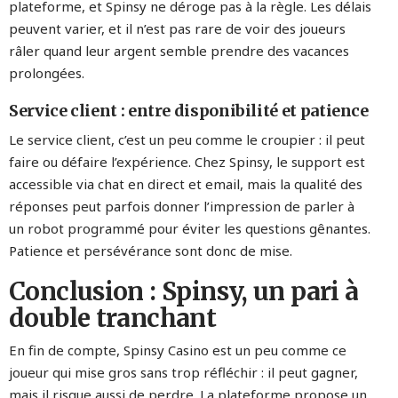
plateforme, et Spinsy ne déroge pas à la règle. Les délais
peuvent varier, et il n’est pas rare de voir des joueurs
râler quand leur argent semble prendre des vacances
prolongées.
Service client : entre disponibilité et patience
Le service client, c’est un peu comme le croupier : il peut
faire ou défaire l’expérience. Chez Spinsy, le support est
accessible via chat en direct et email, mais la qualité des
réponses peut parfois donner l’impression de parler à
un robot programmé pour éviter les questions gênantes.
Patience et persévérance sont donc de mise.
Conclusion : Spinsy, un pari à
double tranchant
En fin de compte, Spinsy Casino est un peu comme ce
joueur qui mise gros sans trop réfléchir : il peut gagner,
mais il risque aussi de perdre. La plateforme propose un