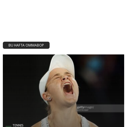
BU HAFTA OMMABOP
TENNIS