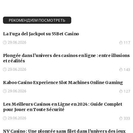
РЕКОМЕНДУЕМ ПОСМОТРЕТЬ
La Fuga del Jackpot su 55Bet Casino
29.06.2026
117
Plongée dans l’univers des casinos en ligne : entre illusions
et réalités
29.06.2026
143
Kaboo Casino Experience Slot Machines Online Gaming
29.06.2026
127
Les Meilleurs Casinos en Ligne en 2024 : Guide Complet
pour Jouer en Toute Sécurité
29.06.2026
333
NV Casino : Une plongée sans filet dans l’univers des jeux