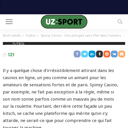
Bosh sahifa
Futbol
Spinsy Casino : Une plongée sans filet dans l’univers des jeux en ligne
FUTBOL
Spinsy Casino : Une plongée sans filet
121
dans l’univers des jeux en ligne
Fikr Yo'q
Uz Sport Yangiliklar
Il y a quelque chose d’irrésistiblement attirant dans les
casinos en ligne, un peu comme un aimant pour les
amateurs de sensations fortes et de paris. Spinsy Casino,
par exemple, ne fait pas exception à la règle, même si
son nom sonne parfois comme un mauvais jeu de mots
sur la roulette. Pourtant, derrière cette façade un peu
kitsch, se cache une plateforme qui mérite qu’on s’y
attarde, ne serait-ce que pour comprendre ce qui fait
tourner la machine.