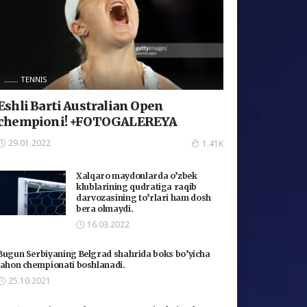
TENNIS
Eshli Barti Australian Open
chempioni! +FOTOGALEREYA
29.01.2022
1.41K
Xalqaro maydonlarda o’zbek
klublarining qudratiga raqib
darvozasining to’rlari ham dosh
bera olmaydi.
16.03.2022
Bugun Serbiyaning Belgrad shahrida boks bo’yicha
jahon chempionati boshlanadi.
25.10.2021