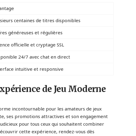
antage
sieurs centaines de titres disponibles
fres généreuses et régulières
ence officielle et cryptage SSL
sponible 24/7 avec chat en direct
erface intuitive et responsive
Expérience de Jeu Moderne
orme incontournable pour les amateurs de jeux
ète, ses promotions attractives et son engagement
 judicieux pour tous ceux qui souhaitent combiner
découvrir cette expérience, rendez-vous dès