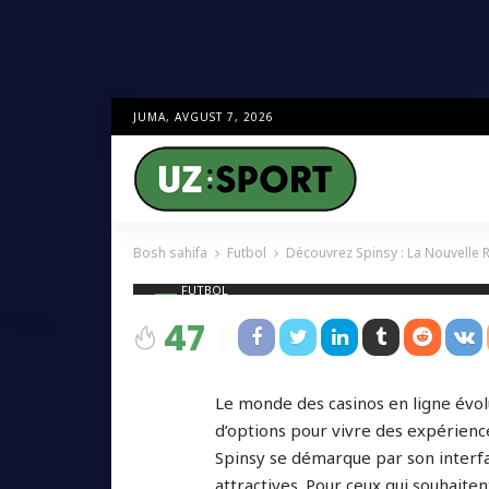
JUMA, AVGUST 7, 2026
Bosh sahifa
Futbol
Découvrez Spinsy : La Nouvelle 
FUTBOL
Découvrez Spinsy
47
Ligne
Le monde des casinos en ligne évol
Fikr Yo'q
Uz Sport Yangiliklar
d’options pour vivre des expérienc
Qo'shilgan
Iyun. 29, 2026 в 13:53
Spinsy se démarque par son interfa
attractives. Pour ceux qui souhaiten