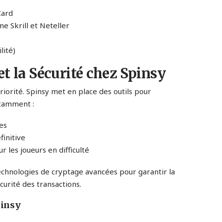
Card
e Skrill et Neteller
lité)
et la Sécurité chez Spinsy
riorité. Spinsy met en place des outils pour
otamment :
es
initive
r les joueurs en difficulté
technologies de cryptage avancées pour garantir la
curité des transactions.
pinsy