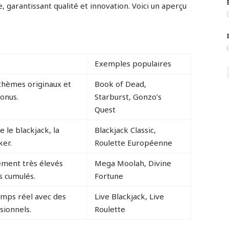
e, garantissant qualité et innovation. Voici un aperçu
Exemples populaires
 thèmes originaux et
Book of Dead,
bonus.
Starburst, Gonzo’s
Quest
 le blackjack, la
Blackjack Classic,
ker.
Roulette Européenne
ement très élevés
Mega Moolah, Divine
s cumulés.
Fortune
emps réel avec des
Live Blackjack, Live
sionnels.
Roulette