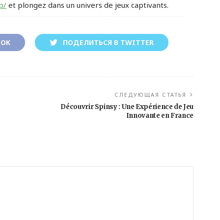
p/
et plongez dans un univers de jeux captivants.
OOK
ПОДЕЛИТЬСЯ В TWITTER
СЛЕДУЮЩАЯ СТАТЬЯ
Découvrir Spinsy : Une Expérience de Jeu
Innovante en France