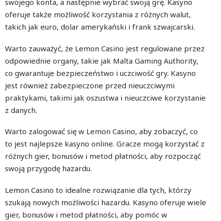
swojego konta, a następnie wybrać swoją grę. Kasyno
oferuje także możliwość korzystania z różnych walut,
takich jak euro, dolar amerykański i frank szwajcarski.
Warto zauważyć, że Lemon Casino jest regulowane przez
odpowiednie organy, takie jak Malta Gaming Authority,
co gwarantuje bezpieczeństwo i uczciwość gry. Kasyno
jest również zabezpieczone przed nieuczciwymi
praktykami, takimi jak oszustwa i nieuczciwe korzystanie
z danych.
Warto zalogować się w Lemon Casino, aby zobaczyć, co
to jest najlepsze kasyno online. Gracze mogą korzystać z
różnych gier, bonusów i metod płatności, aby rozpocząć
swoją przygodę hazardu.
Lemon Casino to idealne rozwiązanie dla tych, którzy
szukają nowych możliwości hazardu. Kasyno oferuje wiele
gier, bonusów i metod płatności, aby pomóc w