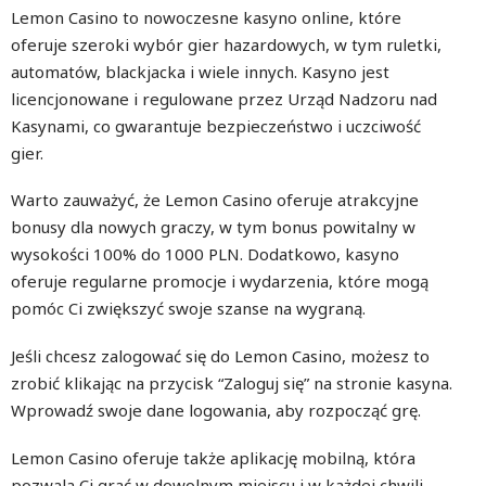
Lemon Casino to nowoczesne kasyno online, które
oferuje szeroki wybór gier hazardowych, w tym ruletki,
automatów, blackjacka i wiele innych. Kasyno jest
licencjonowane i regulowane przez Urząd Nadzoru nad
Kasynami, co gwarantuje bezpieczeństwo i uczciwość
gier.
Warto zauważyć, że Lemon Casino oferuje atrakcyjne
bonusy dla nowych graczy, w tym bonus powitalny w
wysokości 100% do 1000 PLN. Dodatkowo, kasyno
oferuje regularne promocje i wydarzenia, które mogą
pomóc Ci zwiększyć swoje szanse na wygraną.
Jeśli chcesz zalogować się do Lemon Casino, możesz to
zrobić klikając na przycisk “Zaloguj się” na stronie kasyna.
Wprowadź swoje dane logowania, aby rozpocząć grę.
Lemon Casino oferuje także aplikację mobilną, która
pozwala Ci grać w dowolnym miejscu i w każdej chwili.