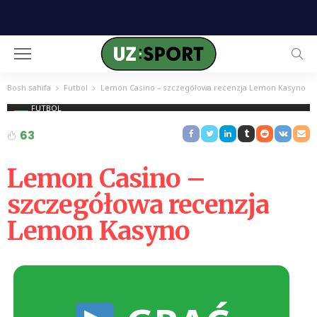
Bosh sahifa
Futbol
Lemon Casino – szczegółowa recenzja Lemon Kasyno
FUTBOL
Lemon Casino – szczegółowa recenzja
63
Lemon Kasyno
Fikr Yo'q
Uz Sport Yangiliklar
Lemon Casino –
szczegółowa recenzja
Lemon Kasyno