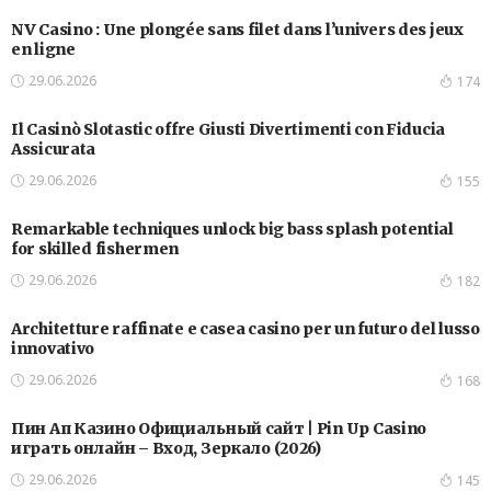
NV Casino : Une plongée sans filet dans l’univers des jeux
en ligne
29.06.2026
174
Il Casinò Slotastic offre Giusti Divertimenti con Fiducia
Assicurata
29.06.2026
155
Remarkable techniques unlock big bass splash potential
for skilled fishermen
29.06.2026
182
Architetture raffinate e casea casino per un futuro del lusso
innovativo
29.06.2026
168
Пин Ап Казино Официальный сайт | Pin Up Casino
играть онлайн – Вход, Зеркало (2026)
29.06.2026
145