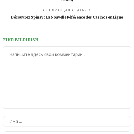
СЛЕДУЮЩАЯ СТАТЬЯ
Découvrez Spinsy : La Nouvelle Référence des Casinos en Ligne
FIKR BILDIRISH