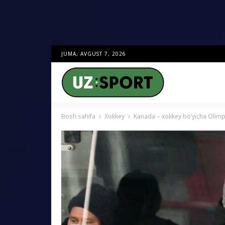
JUMA, AVGUST 7, 2026
Bosh sahifa
Xokkey
Kanada – xokkey bo’yicha Olim