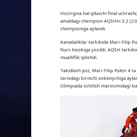
Hozirgina hal qiluvchi final uchras
amaldagi chempion AQSHni 3:2 (2:0,
chempioniga aylandi.
Kanadaliklar tarkibida Mari-Filip Pu
Nurs hisobiga yozildi. AQSH tarkibi
mualliflik qilishdi.
Takidlash joiz, Mari-Filip Pulen 4 t
tarixdagi birinchi xokkeychiga ayl
Olimpiada ochilish marosimidagi b