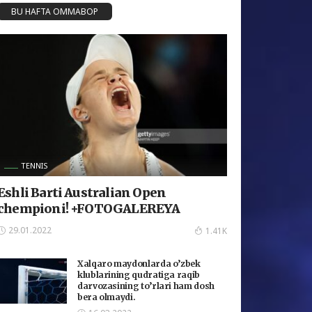
BU HAFTA OMMABOP
TENNIS
Eshli Barti Australian Open
chempioni! +FOTOGALEREYA
29.01.2022
1.41K
Xalqaro maydonlarda o’zbek
klublarining qudratiga raqib
darvozasining to’rlari ham dosh
bera olmaydi.