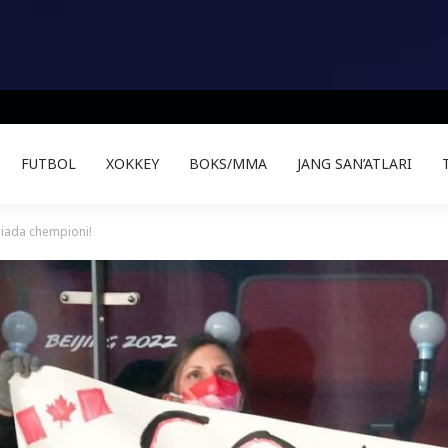
FUTBOL
XOKKEY
BOKS/MMA
JANG SAN’ATLARI
piada chempioni!