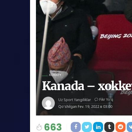
XOKKEY
Kanada – xokkey
Fikr Yo'q
Uz Sport Yangiliklar
Qo'shilgan
Fev. 19, 2022 в 03:00
663