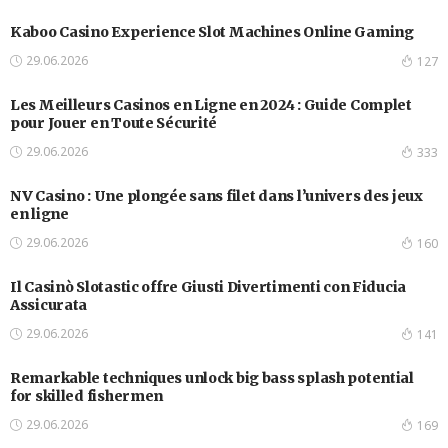
Kaboo Casino Experience Slot Machines Online Gaming
29.06.2026
127
Les Meilleurs Casinos en Ligne en 2024 : Guide Complet
pour Jouer en Toute Sécurité
29.06.2026
333
NV Casino : Une plongée sans filet dans l’univers des jeux
en ligne
29.06.2026
160
Il Casinò Slotastic offre Giusti Divertimenti con Fiducia
Assicurata
29.06.2026
141
Remarkable techniques unlock big bass splash potential
for skilled fishermen
29.06.2026
169