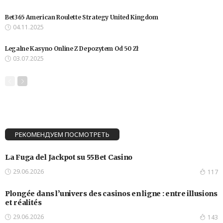
Bet365 American Roulette Strategy United Kingdom
04.11.2025
Legalne Kasyno Online Z Depozytem Od 50 Zł
03.07.2025
РЕКОМЕНДУЕМ ПОСМОТРЕТЬ
La Fuga del Jackpot su 55Bet Casino
29.06.2026
117
Plongée dans l’univers des casinos en ligne : entre illusions
et réalités
29.06.2026
143