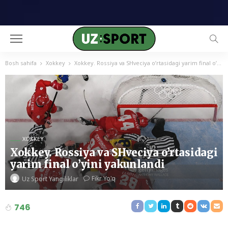
Bosh sahifa
Xokkey
Xokkey. Rossiya va SHveciya o’rtasidagi yarim final o’yini yakunlandi
XOKKEY
Xokkey. Rossiya va SHveciya o’rtasidagi
yarim final o’yini yakunlandi
Fikr Yo'q
Uz Sport Yangiliklar
746